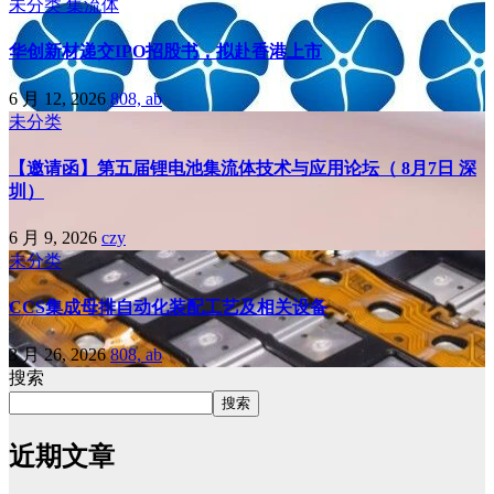
未分类
集流体
华创新材递交IPO招股书，拟赴香港上市
6 月 12, 2026
808, ab
未分类
【邀请函】第五届锂电池集流体技术与应用论坛（ 8月7日 深
圳）
6 月 9, 2026
czy
未分类
CCS集成母排自动化装配工艺及相关设备
3 月 26, 2026
808, ab
搜索
搜索
近期文章