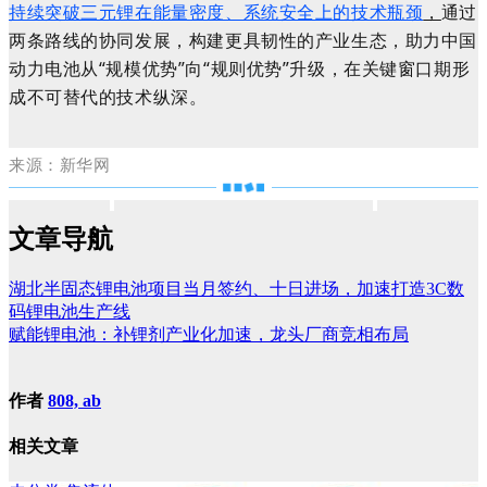
持续突破三元锂在能量密度、系统安全上的技术瓶颈
，
通过
两条路线的协同发展，构建更具韧性的产业生态，助力中国
动力电池从“规模优势”向“规则优势”升级，在关键窗口期形
成不可替代的技术纵深。
来源：新华网
文章导航
湖北半固态锂电池项目当月签约、十日进场，加速打造3C数
码锂电池生产线
赋能锂电池：补锂剂产业化加速，龙头厂商竞相布局
作者
808, ab
相关文章