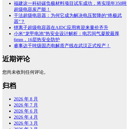
福建这一科硅碳负极材料项目试车成功，将实现年350吨
超级电容炭产能！
干法超级电容器：为何它成为解决电压暂降的“终极武
器”？
锂离子超级电容器在AIDC应用将迎来量价齐升
小米“龙甲电池”热安全设计解析：电芯间气凝胶最厚
6mm，16层热安全防护
睿事达千吨级固态电解质产线在武汉正式投产！
近期评论
您尚未收到任何评论。
归档
2026 年 8 月
2026 年 7 月
2026 年 6 月
2026 年 4 月
2026 年 3 月