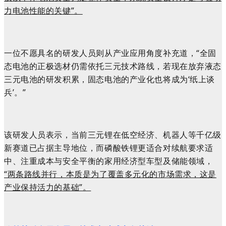
力电池性能的关键”。
一位不愿具名的研发人员则从产业应用角度补充道，“全固
态电池的正极选材仍需依托三元技术路线，若现在放弃液态
三元电池的研发积累，固态电池的产业化也将成为‘纸上谈
兵’。”
该研发人员表示，当前三元锂在低空经济、机器人等千亿级
新赛道已占据主导地位，而磷酸铁锂更适合对续航要求适
中、注重成本与安全平衡的家用经济型车型及储能领域，
“两条路线并行，本质是为了覆盖多元化的市场需求，这是
产业保持活力的基础”。