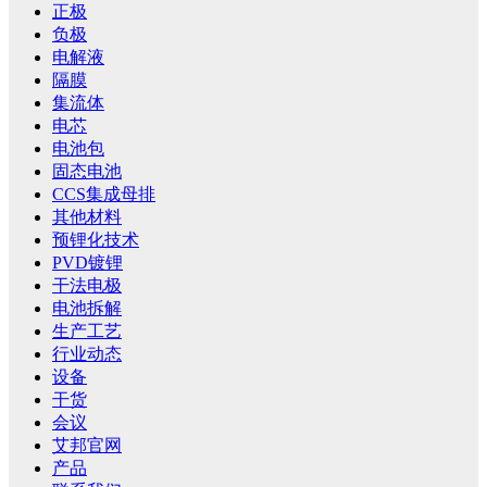
正极
负极
电解液
隔膜
集流体
电芯
电池包
固态电池
CCS集成母排
其他材料
预锂化技术
PVD镀锂
干法电极
电池拆解
生产工艺
行业动态
设备
干货
会议
艾邦官网
产品