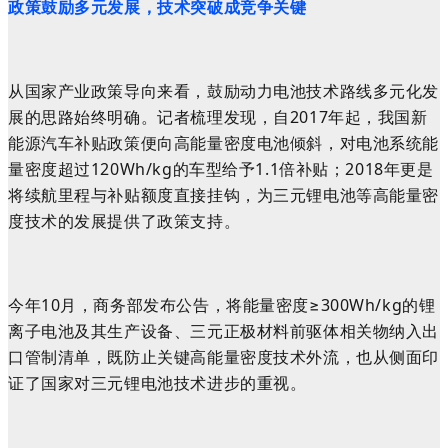
政策鼓励多元发展，技术突破成竞争关键
从国家产业政策导向来看，鼓励动力电池技术路线多元化发
展的思路始终明确。记者梳理发现，自2017年起，我国新
能源汽车补贴政策便向高能量密度电池倾斜，对电池系统能
量密度超过120Wh/kg的车型给予1.1倍补贴；2018年更是
将续航里程与补贴额度直接挂钩，为三元锂电池等高能量密
度技术的发展提供了政策支持。
今年10月，商务部发布公告，将能量密度≥300Wh/kg的锂
离子电池及其生产设备、三元正极材料前驱体相关物纳入出
口管制清单，既防止关键高能量密度技术外流，也从侧面印
证了国家对三元锂电池技术进步的重视。