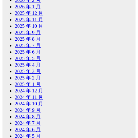
2026 年 2 月
2026 年 1 月
2025 年 12 月
2025 年 11 月
2025 年 10 月
2025 年 9 月
2025 年 8 月
2025 年 7 月
2025 年 6 月
2025 年 5 月
2025 年 4 月
2025 年 3 月
2025 年 2 月
2025 年 1 月
2024 年 12 月
2024 年 11 月
2024 年 10 月
2024 年 9 月
2024 年 8 月
2024 年 7 月
2024 年 6 月
2024 年 5 月