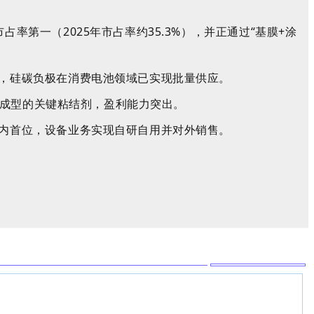
第一（2025年市占率约35.3%），并正通过“基膜+涂
，硅碳负极在消费电池领域已实现批量供应。
极成型的关键粘结剂，盈利能力突出。
内首位，设备业务实现自研自用并对外销售。