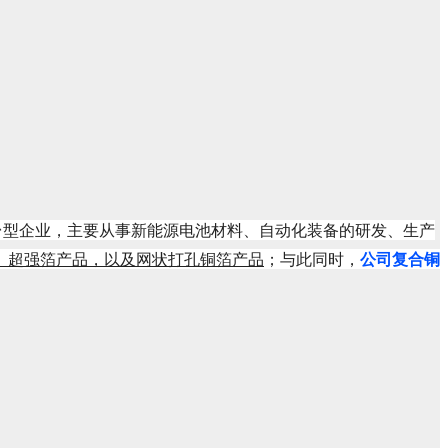
台型企业，主要从事新能源电池材料、自动化装备的研发、生产
、超强箔产品，以及网状打孔铜箔产品
；与此同时，
公司复合铜