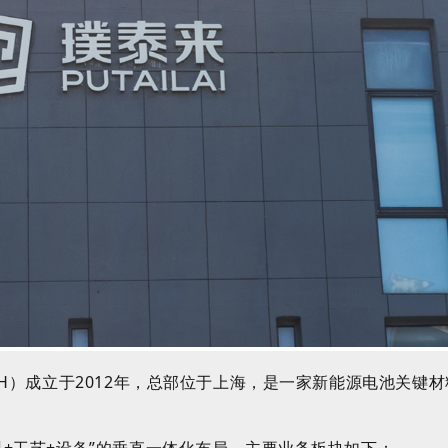
H
）成立于2012年，总部位于上海，是一家新能源电池关键