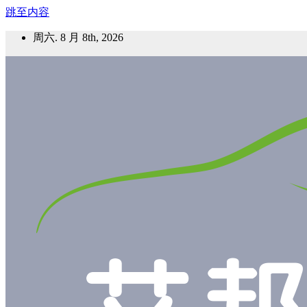
跳至内容
周六. 8 月 8th, 2026