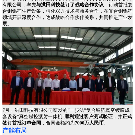
有限公司，率先
与洪田科技签订了战略合作协议
，订购首批复
合铜铝箔生产设备，强化双方技术与商务合作，在复合铜铝箔
领域开展深度合作，达成战略合作伙伴关系，共同推进产业发
展。
7月，洪田科技有限公司研发的“一步法”复合铜箔真空镀膜成
套设备“真空磁控溅射一体机”
顺利通过客户测试验证
，并
正式
签订首批订单合同
，合同金额约为
7000万人民币
。
产能布局