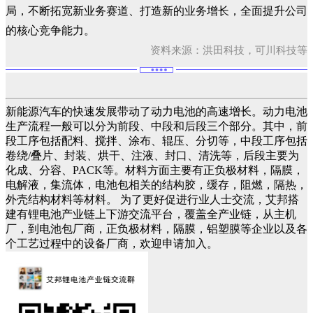
局，不断拓宽新业务赛道、打造新的业务增长，全面提升公司
的核心竞争能力。
资料来源：洪田科技，可川科技等
新能源汽车的快速发展带动了动力电池的高速增长。动力电池
生产流程一般可以分为前段、中段和后段三个部分。其中，前
段工序包括配料、搅拌、涂布、辊压、分切等，中段工序包括
卷绕/叠片、封装、烘干、注液、封口、清洗等，后段主要为
化成、分容、PACK等。材料方面主要有正负极材料，隔膜，
电解液，集流体，电池包相关的结构胶，缓存，阻燃，隔热，
外壳结构材料等材料。 为了更好促进行业人士交流，艾邦搭
建有锂电池产业链上下游交流平台，覆盖全产业链，从主机
厂，到电池包厂商，正负极材料，隔膜，铝塑膜等企业以及各
个工艺过程中的设备厂商，欢迎申请加入。