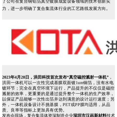
了公司在复合铜铝箔真空镀膜成套设备领域的技术创新实
力，进一步明确了复合集流体行业的工艺路线发展方向。
2023年4月28日，
洪田科技首次发布“真空磁控溅射一体机”
，
洪田一体机可以
一次性完成基膜双面镀1um铜箔，没有水电
镀环节；
完全在真空环境下运行，产品提升的不仅仅是磁控
溅射的效率，更重要
的是通过提升整个一体机的生产效率，
以保证产品能够一次性出箔并达到满意的设计运行速度；
另
外，
一体机设备设计不挑基膜，PET或PP膜均适用，从品
质、良率等指标上更加具有优势。
发布会现场，复合集流体资深制造企业
深圳市汉嵙新材料
技术