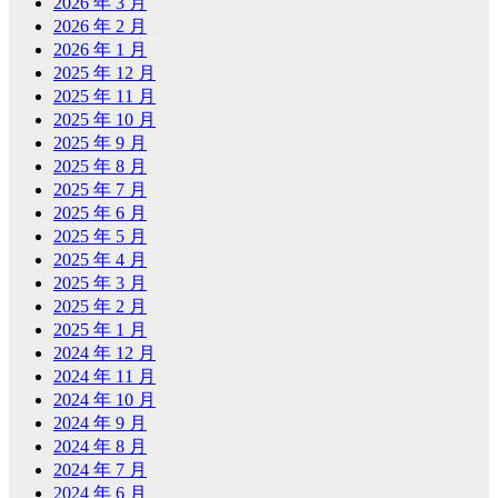
2026 年 3 月
2026 年 2 月
2026 年 1 月
2025 年 12 月
2025 年 11 月
2025 年 10 月
2025 年 9 月
2025 年 8 月
2025 年 7 月
2025 年 6 月
2025 年 5 月
2025 年 4 月
2025 年 3 月
2025 年 2 月
2025 年 1 月
2024 年 12 月
2024 年 11 月
2024 年 10 月
2024 年 9 月
2024 年 8 月
2024 年 7 月
2024 年 6 月