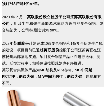
预计MA产能1亿㎡/年。
2023 年 2 月，
英联股份设立控股子公司江苏英联股份有限
公司
，用以生产和销售新能源汽车动力锂电池复合铜箔、复
合铝箔为，公司持股比例为 90%。
2023年
英联股份
计划完成10条复合铜箔和1条复合铝箔生产线
的建设，项目目前已通过
英联股份
控股子公司江苏英联在江
苏扬州高邮落地实施。项目复合铜箔产品正在进行送样、测
试、反馈过程中，相关建设按照规划也有序推进。
英联复合集流体产品为MC结构及MA结构，
MC中间是
PET/PP，两边为铜，MA中间为PET，两边为铝
，厚度稍有
不同。