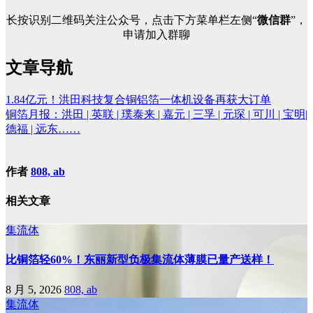
长按识别二维码关注公众号，点击下方菜单栏左侧“
微信群
”，
申请加入群聊
文章导航
1.84亿元！洪田科技复合铜铝箔一体机设备再获大订单
铜箔月报：洪田 | 英联 | 璞泰来 | 嘉元 | 三孚 | 元琛 | 可川 | 宝明|
德福 | 远东……
作者
808, ab
相关文章
集流体
比铜箔轻60%！东丽新型负极集流体薄膜已量产送样！
8 月 5, 2026
808, ab
集流体