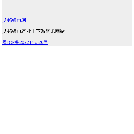
艾邦锂电网
艾邦锂电产业上下游资讯网站！
粤ICP备2022145326号