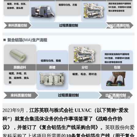
2023年9月，
江苏英联与株式会社 ULVAC（以下简称“爱发
科”）就复合集流体业务的合作事项签署了《战略合作协
议》，并签订了《复合铝箔生产线采购合同》。
英联股份向爱
发科采购了上述项目所需要的
10条复合铝箔生产线（用于复合