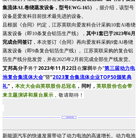
集流体AL卷绕蒸发设备，型号EWG-165）
，据介绍，该型号
设备是爱发科目前技术最先进的设备。
且根据《合同》约定，江苏英联向爱发科合计采购10套Al卷绕
蒸发设备（即10条复合铝箔生产线），
其中1套已于2023年6月
完成合同签订
，本次签订《合同》再向爱发科采购9套Al卷绕
蒸发设备（即9条复合铝箔生产线）。江苏英联采购的复合铝
箔生产线分批发货，并在2025年2月前完成全部生产线发货。
艾邦高分子
将于
2023年11月22日
在
深圳
举办“
第三届动力电
池复合集流体大会
”暨
“
2023复合集流体企业TOP50颁奖典
礼
”，
本次大会由英联股份总冠名
，同时，
英联股份也会带
来
主题演讲和展台展示
，敬请期待！
新能源汽车的快速发展带动了动力电池的高速增长。动力电池