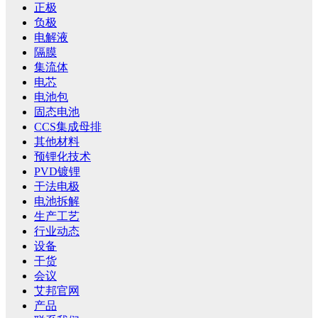
正极
负极
电解液
隔膜
集流体
电芯
电池包
固态电池
CCS集成母排
其他材料
预锂化技术
PVD镀锂
干法电极
电池拆解
生产工艺
行业动态
设备
干货
会议
艾邦官网
产品