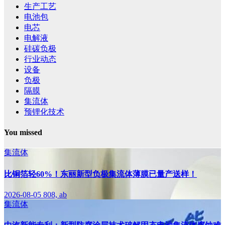
生产工艺
电池包
电芯
电解液
硅碳负极
行业动态
设备
负极
隔膜
集流体
预锂化技术
You missed
集流体
比铜箔轻60%！东丽新型负极集流体薄膜已量产送样！
2026-08-05
808, ab
集流体