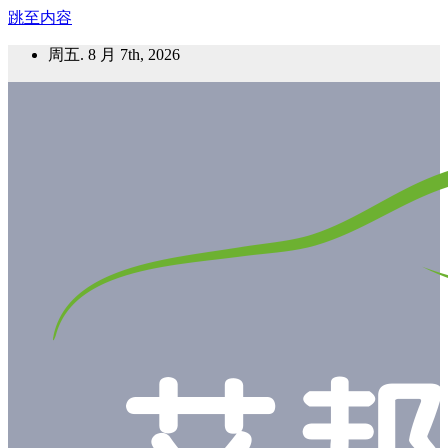
跳至内容
周五. 8 月 7th, 2026