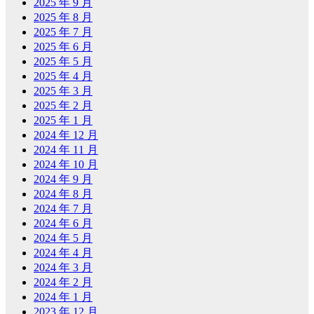
2025 年 9 月
2025 年 8 月
2025 年 7 月
2025 年 6 月
2025 年 5 月
2025 年 4 月
2025 年 3 月
2025 年 2 月
2025 年 1 月
2024 年 12 月
2024 年 11 月
2024 年 10 月
2024 年 9 月
2024 年 8 月
2024 年 7 月
2024 年 6 月
2024 年 5 月
2024 年 4 月
2024 年 3 月
2024 年 2 月
2024 年 1 月
2023 年 12 月