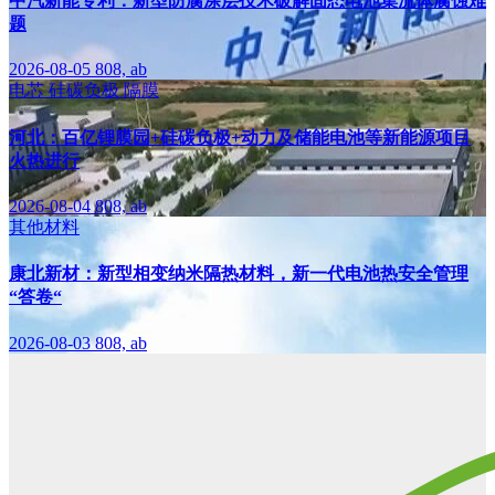
中汽新能专利：新型防腐涂层技术破解固态电池集流体腐蚀难
题
2026-08-05
808, ab
电芯
硅碳负极
隔膜
河北：百亿锂膜园+硅碳负极+动力及储能电池等新能源项目
火热进行
2026-08-04
808, ab
其他材料
康北新材：新型相变纳米隔热材料，新一代电池热安全管理
“答卷“
2026-08-03
808, ab