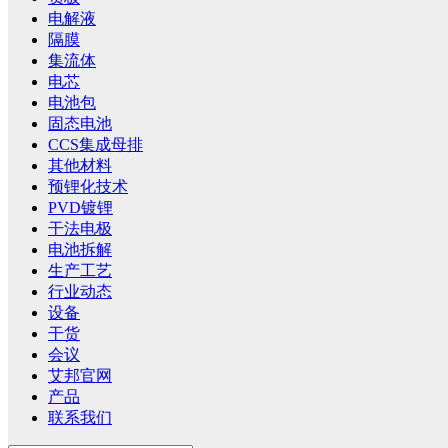
电解液
隔膜
集流体
电芯
电池包
固态电池
CCS集成母排
其他材料
预锂化技术
PVD镀锂
干法电极
电池拆解
生产工艺
行业动态
设备
干货
会议
艾邦官网
产品
联系我们