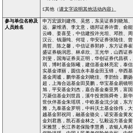
£
其他（
请文字说明其他活动内容）
参与单位名称及
申万宏源刘建伟、吴悠，东吴证券刘晓旭、
人员姓名
远、蒙维洒、李文意，德邦证券许蕾、俞能
云峰、姜喜旻，中信建投许光坦、邓胜、周
汉云、钱灏纯、何堤，华安证券张陆佳、曾
商哲、陈之馨，中信证券郭婷，东方证券崔
盛证券杨润思、林卓欣、王光华，山西证券
刘斐，国海证券吴正明，华创证券代昌祺，
琪，博时基金陈曦，建信基金林亮宏，泰信
实基金谭丽，圆信永丰基金田玉铎，华西基
基金周谧，鹏华基金刘晓佳、李韵怡，鹏扬
超，上海合远基金田昊鹏，华宝基金易镜明
旭，平安基金刘杰，嘉合基金秦亚男，富国
万菱信基金刘世昌，溪牛投资陈舜奇，新华
世伙伴基金朱瑶琪，中欧基金沈少波，东方
雅，九泰基金罗明，中科沃土基金徐伟，大
越基金郭祝同，融基金骆尖，诺安基金黄友
金刘君惠，凯石基金林之，弘毅远方基金黄
宋雅慧，长江养老保险李慧勇，农银人寿郝