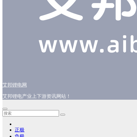
艾邦锂电网
艾邦锂电产业上下游资讯网站！
正极
负极