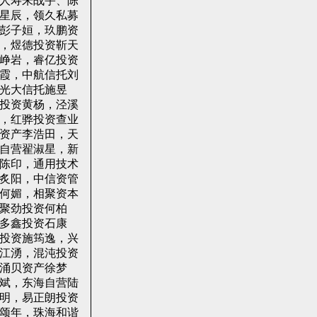
人寿朱战宇、陈
星辰，领久私募
彭子姮，玖鹏资
，煜德投资靳天
峥岩，睿亿投资
霞，中航信托刘
光大信托施昱
投资黄杨，泾溪
，红骅投资查业
资产李浩田，天
自营翟淑星，新
陈印，通用技术
炙阳，中信资管
何媚，相聚资本
聚劲投资何柏
多鑫投资石康
投资施筠逸，兴
江湧，混沌投资
涌贝资产徐梦
斌，东海自营陆
明，易正朗投资
颂年，珠海和谐