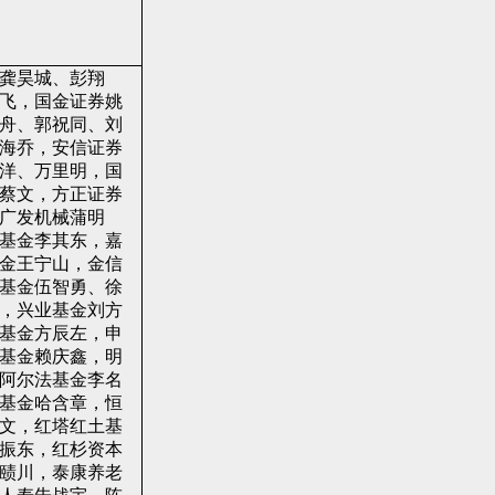
龚昊城、彭翔
飞，国金证券姚
舟、郭祝同、刘
海乔，安信证券
洋、万里明，国
蔡文，方正证券
广发机械蒲明
基金李其东，嘉
金王宁山，金信
基金伍智勇、徐
，兴业基金刘方
基金方辰左，申
基金赖庆鑫，明
阿尔法基金李名
基金哈含章，恒
文，红塔红土基
振东，红杉资本
赜川，泰康养老