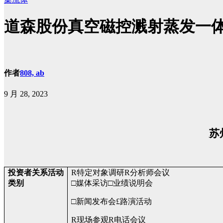
道森股份真空磁控溅射蒸发一体机设
作者
808, ab
9 月 28, 2023
苏
投资者关系活动
R
特定对象调研
R
分析师会议
类别
□
媒体采访
□
业绩说明会
□
新闻发布会
£
路演活动
R
现场参观
R
电话会议