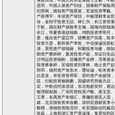
保险洪瑶，中国人民养老保险竺文彬，中邮
思羽，中国人保资产刘佳，国泰财产保险周
纪荣斌，慎知资产陆星挺，宏道投资季巍、
产薛博宇，丰琰资产张恬，中银理财李金哲
珍，金恒宇投资王喆、林仁兴，长江资管童
于航，国任财产保险李文瀚，国海内部钱海
长江，华夏香港赵锦路，鸿凯投资李明月，
星，臻垚资产梁苡萍，猎鹰资产茼蒿，凯丰
投资方彦，敦和资产李乾，中信保诚倪若虹
涛，景熙资产胡瑞丽，和聚投资马蘅，慎知
朗资产蔡婷婷，翼虎投资卢超，东证衍生品
沙鸿运投资钱刚，亘曦资产金榜，淳厚基金
投资蒋春婷，呈瑞投资刘青林，南土资产赵
郭羽，德邦资产张东水，曹钰涵，钜米资本
白昊龙，华安资管邓军，雷钧资产余骏强，
廷，衍航投资杨晓鹏，国盛研究所杨凡仪，
宏，中航信托张清清，东北电新安邦，善达
银理财郝彪，广东民营投资卢毅、唐玉堂、
王菁，名禹资产朱细汇，青骊投资匡人雷，
婧，北京国有资本徐鹏，深圳宏鼎财富李小
毅楷，准锦投资陈滢玥，长安国际信托戴启
朱磊，上海和谐汇资产章溢漫，复星恒利区