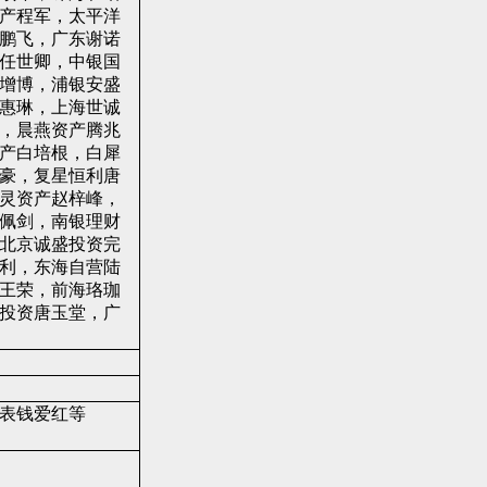
产程军，太平洋
鹏飞，广东谢诺
任世卿，中银国
增博，浦银安盛
惠琳，上海世诚
，晨燕资产腾兆
产白培根，白犀
豪，复星恒利唐
灵资产赵梓峰，
佩剑，南银理财
北京诚盛投资完
利，东海自营陆
王荣，前海珞珈
投资唐玉堂，广
表钱爱红等