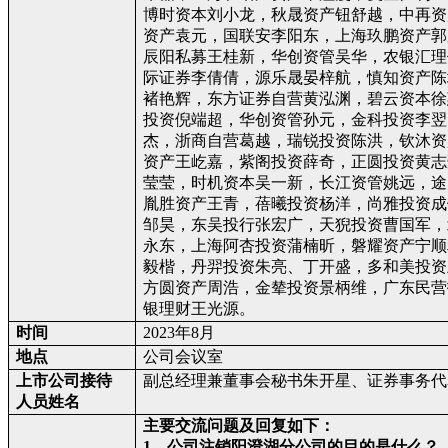
博时资本刘小龙，秋晟资产钮舒越，中再资
资产袁元，国联安李阳东，上海玖鹏资产郭
辰阳私募王桂新，华创资管吴华，农银汇理
际证券李倩倩，源乐晟晏梓航，慎知资产陈
褚艳辉，东方证券自营黄泓渊，碧云资本徐
投资倪端超，华创资管孙元，金科投资李翌
杰，浙商自营葛越，瑞锐投资陈洪，钦沐资
资产王屹嘉，紫阁投资薛奇，正圆投资黄志
莹莹，时机资本吴一新，长江资管姚远，途
胤胜资产王青，蓓曦投资杨洋，尚雅投资成
邹昊，东吴投行张宏广，天猊投资曹国军，
永东，上海阿杏投资蒲楠昕，磐耀资产宁顺
毅楷，丹羿投资朱亮、丁开盛，多和美投资
方圆资产周浩，金辇投资景柄维，广东民营
银理财王光源。
时间
2023
年
8
月
地点
公司会议室
上市公司接待
副总经理兼董事会秘书朱开星、证券事务代
人员姓名
主要交流问题及回复如下：
1
、公司注销阳澄湖分公司的目的是什么？