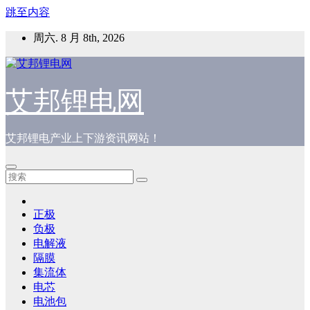
跳至内容
周六. 8 月 8th, 2026
艾邦锂电网
艾邦锂电产业上下游资讯网站！
正极
负极
电解液
隔膜
集流体
电芯
电池包