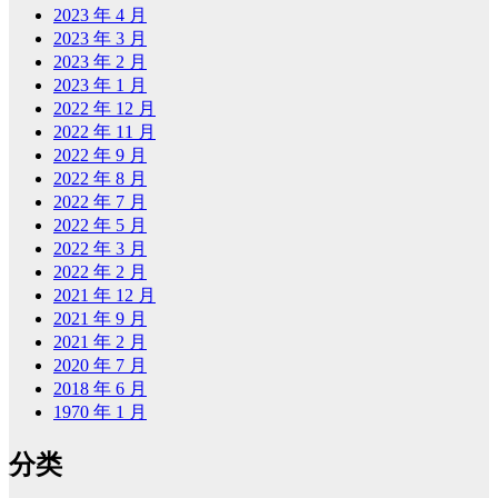
2023 年 4 月
2023 年 3 月
2023 年 2 月
2023 年 1 月
2022 年 12 月
2022 年 11 月
2022 年 9 月
2022 年 8 月
2022 年 7 月
2022 年 5 月
2022 年 3 月
2022 年 2 月
2021 年 12 月
2021 年 9 月
2021 年 2 月
2020 年 7 月
2018 年 6 月
1970 年 1 月
分类