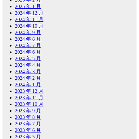
2025 年 1 月
2024 年 12 月
2024 年 11 月
2024 年 10 月
2024 年 9 月
2024 年 8 月
2024 年 7 月
2024 年 6 月
2024 年 5 月
2024 年 4 月
2024 年 3 月
2024 年 2 月
2024 年 1 月
2023 年 12 月
2023 年 11 月
2023 年 10 月
2023 年 9 月
2023 年 8 月
2023 年 7 月
2023 年 6 月
2023 年 5 月