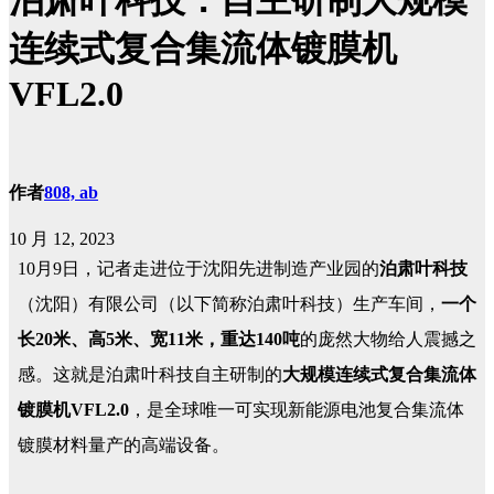
泊肃叶科技：自主研制大规模
连续式复合集流体镀膜机
VFL2.0
作者
808, ab
10 月 12, 2023
10月9日，记者走进位于沈阳先进制造产业园的
泊肃叶科技
（沈阳）有限公司（以下简称泊肃叶科技）生产车间，
一个
长20米、高5米、宽11米，重达140吨
的庞然大物给人震撼之
感。这就是泊肃叶科技自主研制的
大规模连续式复合集流体
镀膜机VFL2.0
，是全球唯一可实现新能源电池复合集流体
镀膜材料量产的高端设备。