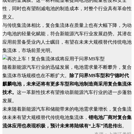
或铝的金属膜。这一材料能显著提高电池的能量密度和安全
性，同时也有望削减电池的制造成本，对整个行业具有革命性
意义。
与传统集流体相比，复合集流体在质量上也有大幅下降，为动
力电池的轻量化赋能，符合新能源汽车行业发展趋势。其潜在
应用前景备受业内人士瞩目，有望在未来大规模替代传统电池
集流体，市场前景光明。
随着新能源汽车行业的迅猛发展，电池需求量不断攀升，复合
集流体市场规模也在不断扩大。
除了问界M9车型和宁德时代
麒麟电池，未来还将有更多车型和电池制造商采用复合集流体
技术。
这一革新性技术有望推动新能源汽车行业的进一步蓬勃
发展。
未来随着新能源汽车和储能带来的电池需求量增长，复合集流
体未来有望大规模替代传统电池集流体，
锂电池厂商对复合集
流体应用也表现积极，预计未来将陆续有“上车”消息传出
。