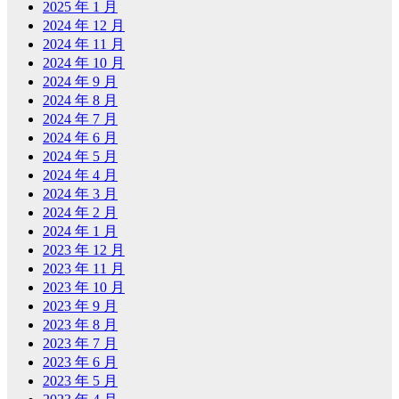
2025 年 1 月
2024 年 12 月
2024 年 11 月
2024 年 10 月
2024 年 9 月
2024 年 8 月
2024 年 7 月
2024 年 6 月
2024 年 5 月
2024 年 4 月
2024 年 3 月
2024 年 2 月
2024 年 1 月
2023 年 12 月
2023 年 11 月
2023 年 10 月
2023 年 9 月
2023 年 8 月
2023 年 7 月
2023 年 6 月
2023 年 5 月