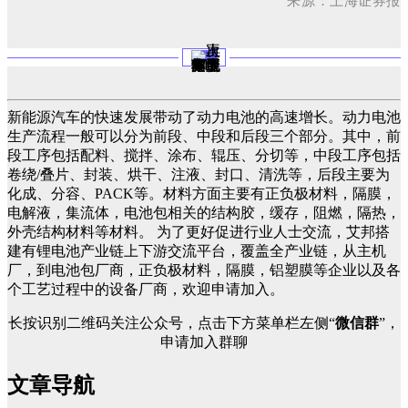
来源：上海证券报
新能源汽车的快速发展带动了动力电池的高速增长。动力电池
生产流程一般可以分为前段、中段和后段三个部分。其中，前
段工序包括配料、搅拌、涂布、辊压、分切等，中段工序包括
卷绕/叠片、封装、烘干、注液、封口、清洗等，后段主要为
化成、分容、PACK等。材料方面主要有正负极材料，隔膜，
电解液，集流体，电池包相关的结构胶，缓存，阻燃，隔热，
外壳结构材料等材料。 为了更好促进行业人士交流，艾邦搭
建有锂电池产业链上下游交流平台，覆盖全产业链，从主机
厂，到电池包厂商，正负极材料，隔膜，铝塑膜等企业以及各
个工艺过程中的设备厂商，欢迎申请加入。
长按识别二维码关注公众号，点击下方菜单栏左侧“
微信群
”，
申请加入群聊
文章导航