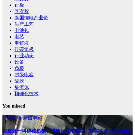
正极
气凝胶
泰国锂电产业链
生产工艺
电池包
电芯
电解液
硅碳负极
行业动态
设备
负极
超级电容
隔膜
集流体
预锂化技术
You missed
硅碳负极
超级电容
福建这一科硅碳负极材料项目试车成功，将实现年350吨超级