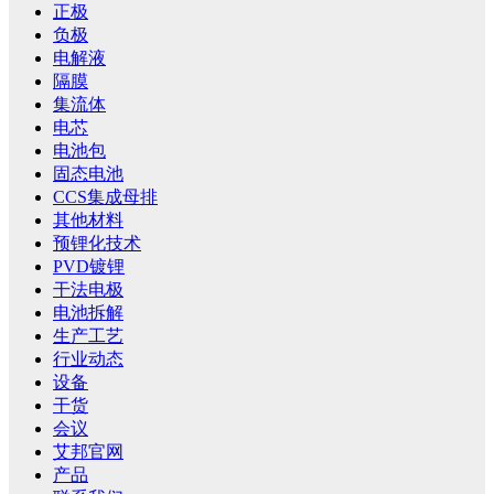
正极
负极
电解液
隔膜
集流体
电芯
电池包
固态电池
CCS集成母排
其他材料
预锂化技术
PVD镀锂
干法电极
电池拆解
生产工艺
行业动态
设备
干货
会议
艾邦官网
产品