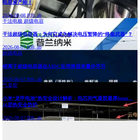
电容炭产能！
2026-08-08
808, ab
干法电极
超级电容
干法超级电容器：为何它成为解决电压暂降的“终极武器”？
2026-08-07
808, ab
超级电容
锂离子超级电容器在AIDC应用将迎来量价齐升
2026-08-07
808, ab
气凝胶
小米“龙甲电池”热安全设计解析：电芯间气凝胶最厚6mm，
16层热安全防护
2026-08-07
808, ab