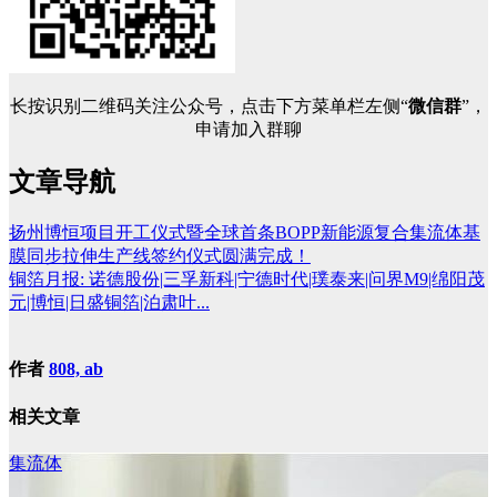
长按识别二维码关注公众号，点击下方菜单栏左侧“
微信群
”，
申请加入群聊
文章导航
扬州博恒项目开工仪式暨全球首条BOPP新能源复合集流体基
膜同步拉伸生产线签约仪式圆满完成！
铜箔月报: 诺德股份|三孚新科|宁德时代|璞泰来|问界M9|绵阳茂
元|博恒|日盛铜箔|泊肃叶...
作者
808, ab
相关文章
集流体