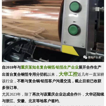
自2018年与
重庆某知名复合铜箔/铝箔生产企业
展开合作生产
大华工控
出首台复合铜箔专用分切机
以来，
近几年一直深耕
该行业，
不断与复合铜/铝箔客户沟通交流，截止目前已收获
多张订单
。
尤其2023年，除了
再次与该重庆企业达成合作
外，
大华还陆续
与浙江、安徽、北京等地客户签约
。