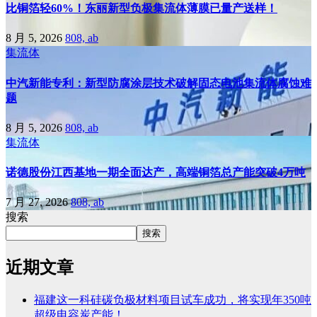
比铜箔轻60%！东丽新型负极集流体薄膜已量产送样！
8 月 5, 2026
808, ab
集流体
中汽新能专利：新型防腐涂层技术破解固态电池集流体腐蚀难
题
8 月 5, 2026
808, ab
集流体
诺德股份江西基地一期全面达产，高端铜箔总产能突破4万吨
7 月 27, 2026
808, ab
搜索
搜索
近期文章
福建这一科硅碳负极材料项目试车成功，将实现年350吨
超级电容炭产能！