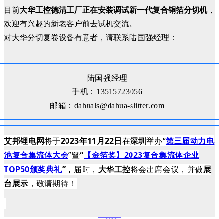
目前
大华工控德清工厂正在安装调试新一代复合铜箔分切机
，
欢迎有兴趣的新老客户前去试机交流。
对大华分切复卷设备有意者，请联系
陆国强
经理：
陆国强
经理
手机：13515723056
邮箱：dahuals@dahua-slitter.com
艾邦锂电网
将于
2023年11月22日
在
深圳
举办“
第三届动力电
池复合集流体大会
”暨
“
【金箔奖】
2023复合集流体企业
TOP50颁奖典礼
”，
届时，
大华工控
将会出席会议，并做
展
台展示
，敬请期待！