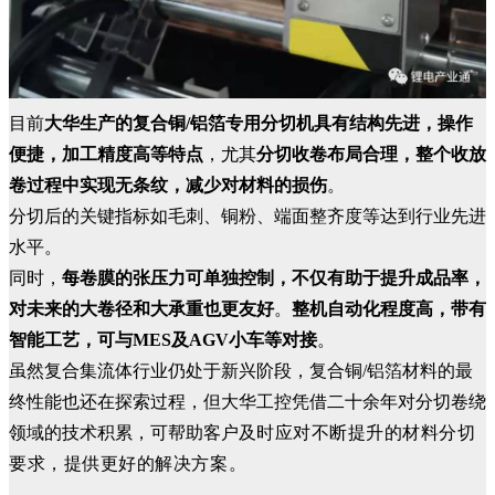
目前
大华生产的复合铜/铝箔专用分切机具有结构先进，操作
便捷，加工精度高等特点
，尤其
分切收卷布局合理，整个收放
卷过程中实现无条纹，减少对材料的损伤
。
分切后的关键指标如毛刺、铜粉、端面整齐度等达到行业先进
水平。
同时，
每卷膜的张压力可单独控制，不仅有助于提升成品率，
对未来的大卷径和大承重也更友好
。
整机自动化程度高，带有
智能工艺，可与MES及AGV小车等对接
。
虽然复合集流体行业仍处于新兴阶段，复合铜/铝箔材料的最
终性能也还在探索过程，但大华工控凭借二十余年对分切卷绕
领域的技术积累，可帮助客户及
时应对不
断
提升的材料分切
要求，提供更好的解决方案。