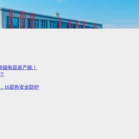
超级电容炭产能！
？
，16层热安全防护