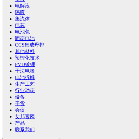
电解液
隔膜
集流体
电芯
电池包
固态电池
CCS集成母排
其他材料
预锂化技术
PVD镀锂
干法电极
电池拆解
生产工艺
行业动态
设备
干货
会议
艾邦官网
产品
联系我们