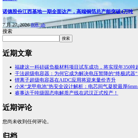
诺德股份江西基地一期全面达产，高端铜箔总产能突破4万吨
7 月 27, 2026
808, ab
搜索
搜索
近期文章
福建这一科硅碳负极材料项目试车成功，将实现年350吨
干法超级电容器：为何它成为解决电压暂降的“终极武器”
锂离子超级电容器在AIDC应用将迎来量价齐升
小米“龙甲电池”热安全设计解析：电芯间气凝胶最厚6mm
睿事达千吨级固态电解质产线在武汉正式投产！
近期评论
您尚未收到任何评论。
归档