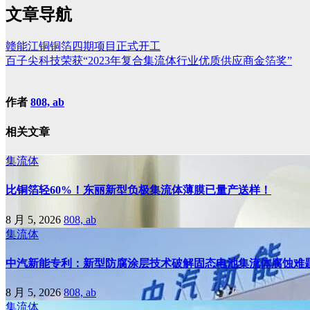
文章导航
赣能江铜铜箔四期项目正式开工
百子尖科技荣获“2023年复合集流体行业优质供应商金箔奖”
作者
808, ab
相关文章
集流体
比铜箔轻60%！东丽新型负极集流体薄膜已量产送样！
8 月 5, 2026
808, ab
集流体
中汽新能专利：新型防腐涂层技术破解固态电池集流体腐蚀难
8 月 5, 2026
808, ab
集流体