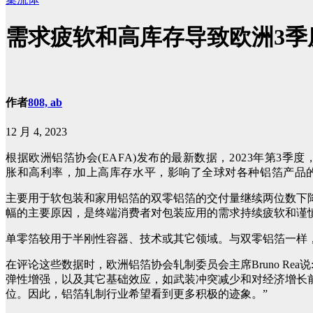
需求疲软和高库存导致欧洲3季
作者
808, ab
12 月 4, 2023
根据欧洲铝箔协会(EAFA)发布的最新数据，2023年第3季度
胀和高利率，加上高库存水平，影响了全球对各种铝箔产品的需
主要用于软包装和家用铝箔的双零铝箔的交付量继续两位数下降
幅的主要原因，是终端消费者对包装应用的需求持续疲软和谨
单零箔较用于半刚性容器、技术或其它领域。与双零铝箔一样，
在评论这些数据时，欧洲铝箔协会轧制委员会
主席
Bruno 
弹性增强，以及其它
基础效应，如武装冲突减少和对经济增长
位。因此，铝
箔轧制行业希望看到更多积极的迹象。”