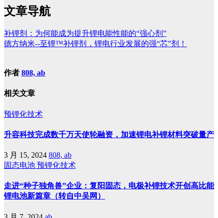
文章导航
补锂剂：为何能成为提升锂电能性能的“强心剂”
德方纳米--至锂™补锂剂，锂电行业发展的强“芯”剂！
作者
808, ab
相关文章
预锂化技术
升容科技完成数千万天使轮融资，加速锂电补锂材料突破量产
3 月 15, 2024
808, ab
固态电池
预锂化技术
走进“种子独角兽”企业：复阳固态，电极补锂技术开创高比能
锂电池新篇章（转自中吴网）
3 月 7, 2024
ab