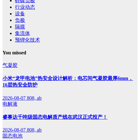
硅碳负极
行业动态
设备
负极
隔膜
集流体
预锂化技术
You missed
气凝胶
小米“龙甲电池”热安全设计解析：电芯间气凝胶最厚6mm，
16层热安全防护
2026-08-07
808, ab
电解液
睿事达千吨级固态电解质产线在武汉正式投产！
2026-08-07
808, ab
固态电池