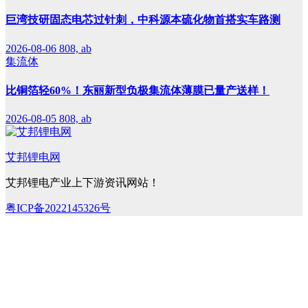
巨湾技研固态电芯过针刺，中科源本硫化物首搭实车路测
2026-08-06
808, ab
集流体
比铜箔轻60%！东丽新型负极集流体薄膜已量产送样！
2026-08-05
808, ab
艾邦锂电网
艾邦锂电产业上下游资讯网站！
粤ICP备2022145326号