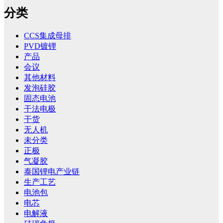
分类
CCS集成母排
PVD镀锂
产品
会议
其他材料
发泡硅胶
固态电池
干法电极
干货
无人机
未分类
正极
气凝胶
泰国锂电产业链
生产工艺
电池包
电芯
电解液