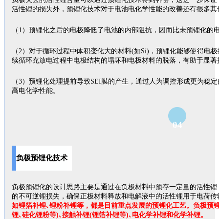
活性锂的损失外，预锂化技术对于电池电化学性能的改善还有很多其
（1）预锂化之后的电极降低了电池的内部阻抗，因而比未预锂化的
（2）对于循环过程中体积变化大的材料(如Si)，预锂化能够使得电
续循环充放电过程中电极结构的塌坏和电极材料的脱落，有助于显著
（3）预锂化处理提前导致SEI膜的产生，通过人为调控形成更为稳定
高电化学性能。
04
负极预锂化技术
负极预锂化的设计思路主要是通过在负极材料中预存一定量的活性锂，
的不可逆锂损失，确保正极材料释放和电解液中的活性锂用于电荷传
如锂箔补锂､锂粉补锂等，都是目前重点发展的预锂化工艺。负极预锂
锂､硅化锂粉等)､接触补锂(锂箔补锂等)､电化学补锂和化学补锂。