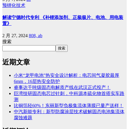
预锂化技术
解读宁德时代专利 《补锂添加剂、正极极片、电池、用电装
置》
2 月 27, 2024
808, ab
搜索
搜索
近期文章
小米“龙甲电池”热安全设计解析：电芯间气凝胶最厚
6mm，16层热安全防护
睿事达千吨级固态电解质产线在武汉正式投产！
巨湾技研固态电芯过针刺，中科源本硫化物首搭实车路
测
比铜箔轻60%！东丽新型负极集流体薄膜已量产送样！
中汽新能专利：新型防腐涂层技术破解固态电池集流体
腐蚀难题