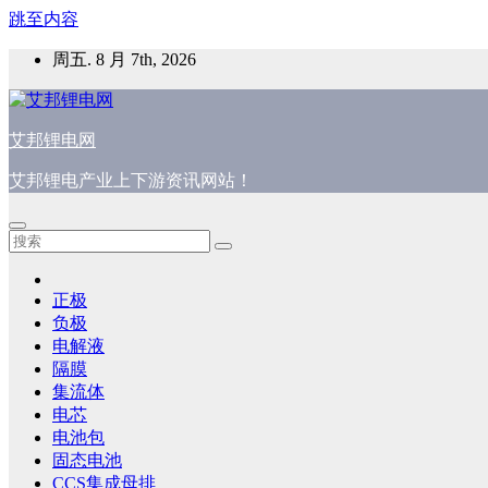
跳至内容
周五. 8 月 7th, 2026
艾邦锂电网
艾邦锂电产业上下游资讯网站！
正极
负极
电解液
隔膜
集流体
电芯
电池包
固态电池
CCS集成母排