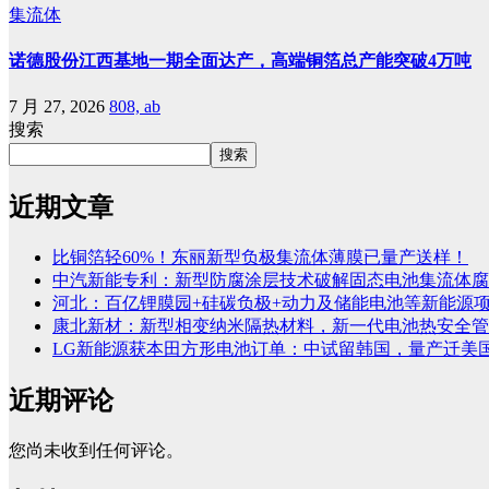
集流体
诺德股份江西基地一期全面达产，高端铜箔总产能突破4万吨
7 月 27, 2026
808, ab
搜索
搜索
近期文章
比铜箔轻60%！东丽新型负极集流体薄膜已量产送样！
中汽新能专利：新型防腐涂层技术破解固态电池集流体腐
河北：百亿锂膜园+硅碳负极+动力及储能电池等新能源
康北新材：新型相变纳米隔热材料，新一代电池热安全管
LG新能源获本田方形电池订单：中试留韩国，量产迁美
近期评论
您尚未收到任何评论。