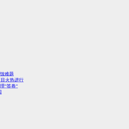
蚀难题
项目火热进行
理“答卷“
国