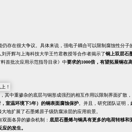
能仍存在很大争议。具体来说，强电子耦合可以限制腐蚀性分子
奖人刘开辉与上海科技大学王竹君教授等合作者揭示了
铜上双层石
材料首批次应用示范指导目录》中
要求的1000倍，有望拓展铜
，其中重掺杂的底层与铜形成强烈的相互作用以限制界面扩散，
小时，室温环境下5年）的铜表面腐蚀保护
。并且，研究团队证明，
极大地扩展了石墨烯原子级防腐涂层的应用前景。
有双面各异的掺杂机制：
底层石墨烯与铜具有更多的电荷转移和
反应的发生。