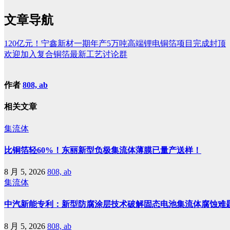
文章导航
120亿元！宁鑫新材一期年产5万吨高端锂电铜箔项目完成封顶
欢迎加入复合铜箔最新工艺讨论群
作者
808, ab
相关文章
集流体
比铜箔轻60%！东丽新型负极集流体薄膜已量产送样！
8 月 5, 2026
808, ab
集流体
中汽新能专利：新型防腐涂层技术破解固态电池集流体腐蚀难
8 月 5, 2026
808, ab