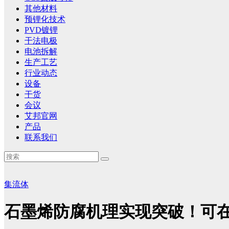
其他材料
预锂化技术
PVD镀锂
干法电极
电池拆解
生产工艺
行业动态
设备
干货
会议
艾邦官网
产品
联系我们
集流体
石墨烯防腐机理实现突破！可在2