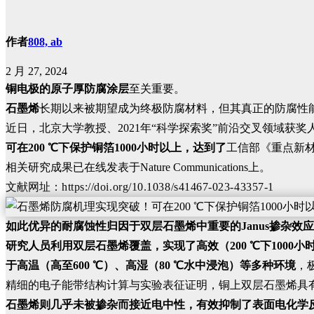
作者
808, ab
2 月 27, 2024
铜电极的原子厚防腐涂层
至关重要。
石墨烯
长期以来被期望成为终极防腐材料，但其真正的防腐性
近日，北京大学教授、2021年“科学探索奖”前沿交叉领域获
可在200 ℃下保护铜箔1000小时以上，达到了
工信部《重点新
相关研究成果已在线发表于Nature Communications上。
文献网址：
https://doi.org/10.1038/s41467-023-43357-1
如此优异的耐腐蚀性归因于双层石墨烯中重要的Janus掺杂效应
研究人员利用双层石墨烯覆盖，实现了高效（200 ℃下1000
于高温（高至600 ℃）、高湿（80 ℃水中浸泡）等多种环境
，
精细的电子能带结构计算与实验表征证明，铜上双层石墨烯具
石墨烯则几乎未被掺杂而接近电中性，有效抑制了表面电化学