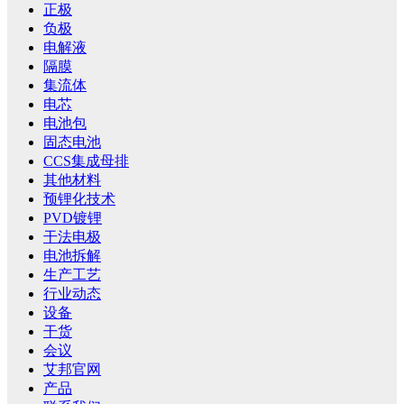
正极
负极
电解液
隔膜
集流体
电芯
电池包
固态电池
CCS集成母排
其他材料
预锂化技术
PVD镀锂
干法电极
电池拆解
生产工艺
行业动态
设备
干货
会议
艾邦官网
产品