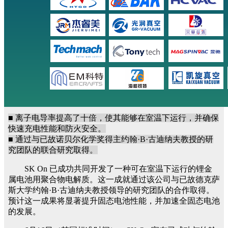
■ 离子电导率提高了十倍，使其能够在室温下运行，并确保
快速充电性能和防火安全。
■ 通过与已故诺贝尔化学奖得主约翰·B·古迪纳夫教授的研
究团队的联合研究取得。
SK On 已成功共同开发了一种可在室温下运行的锂金
属电池用聚合物电解质。这一成就通过该公司与已故德克萨
斯大学约翰·B·古迪纳夫教授领导的研究团队的合作取得。
预计这一成果将显著提升固态电池性能，并加速全固态电池
的发展。