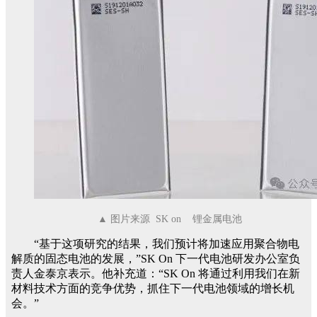
▲ 图片来源 SK on 锂金属电池
“基于这项研究的结果，我们预计将加速应用聚合物电
解质的固态电池的发展，”SK On 下一代电池研发办公室负
责人金泰京表示。他补充道：“SK On 将通过利用我们在新
材料技术方面的竞争优势，抓住下一代电池领域的增长机
会。”