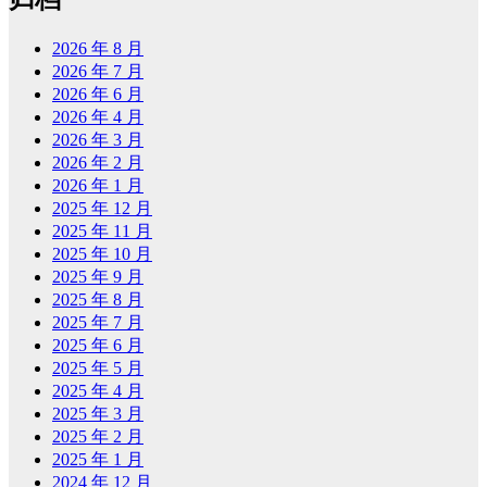
2026 年 8 月
2026 年 7 月
2026 年 6 月
2026 年 4 月
2026 年 3 月
2026 年 2 月
2026 年 1 月
2025 年 12 月
2025 年 11 月
2025 年 10 月
2025 年 9 月
2025 年 8 月
2025 年 7 月
2025 年 6 月
2025 年 5 月
2025 年 4 月
2025 年 3 月
2025 年 2 月
2025 年 1 月
2024 年 12 月