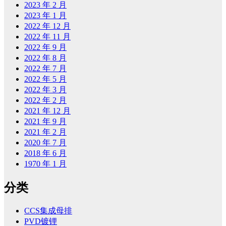
2023 年 2 月
2023 年 1 月
2022 年 12 月
2022 年 11 月
2022 年 9 月
2022 年 8 月
2022 年 7 月
2022 年 5 月
2022 年 3 月
2022 年 2 月
2021 年 12 月
2021 年 9 月
2021 年 2 月
2020 年 7 月
2018 年 6 月
1970 年 1 月
分类
CCS集成母排
PVD镀锂