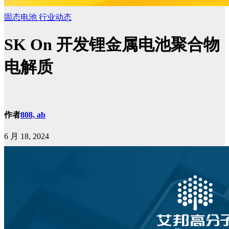
固态电池
行业动态
SK On 开发锂金属电池聚合物
电解质
作者
808, ab
6 月 18, 2024