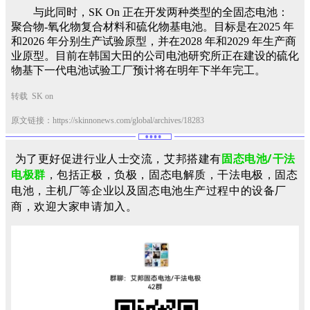
与此同时，SK On 正在开发两种类型的全固态电池：
聚合物-氧化物复合材料和硫化物基电池。目标是在2025 年
和2026 年分别生产试验原型，并在2028 年和2029 年生产商
业原型。目前在韩国大田的公司电池研究所正在建设的硫化
物基下一代电池试验工厂预计将在明年下半年完工。
转载 SK on
原文链接：https://skinnonews.com/global/archives/18283
为了更好促进行业人士交流，艾邦搭建有
固态电池/干法
电极群
，包括正极，负极，固态电解质，干法电极，固态
电池，主机厂等企业以及固态电池生产过程中的设备厂
商，欢迎大家申请加入。