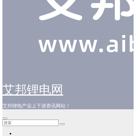
艾邦锂电网
艾邦锂电产业上下游资讯网站！