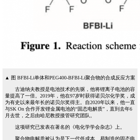
▲ 图 BFBI-Li单体和PEG400-BFBI-Li聚合物的合成反应方案
古迪纳夫教授是电池技术的先驱，他将锂离子电池的容
量提高了一倍。2019年，他在97岁时获得诺贝尔化学奖，成
为有史以来最年长的诺贝尔奖得主。自2020年以来，他一直
与SK On 合作开发锂金属电池的“固态电解质”，直到去年6
月去世，之后由哈尼教授接管研究团队。
这项研究已发表在著名的《电化学学会杂志》上。
聚合物电解质被认为是下一代低成本、易制造的固态电