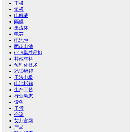
正极
负极
电解液
隔膜
集流体
电芯
电池包
固态电池
CCS集成母排
其他材料
预锂化技术
PVD镀锂
干法电极
电池拆解
生产工艺
行业动态
设备
干货
会议
艾邦官网
产品