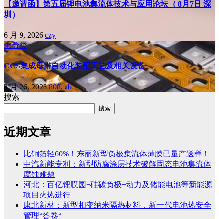
【邀请函】第五届锂电池集流体技术与应用论坛（ 8月7日 深
圳）
6 月 9, 2026
czy
未分类
CCS集成母排自动化装配工艺及相关设备
3 月 26, 2026
808, ab
搜索
搜索
近期文章
比铜箔轻60%！东丽新型负极集流体薄膜已量产送样！
中汽新能专利：新型防腐涂层技术破解固态电池集流体
腐蚀难题
河北：百亿锂膜园+硅碳负极+动力及储能电池等新能源
项目火热进行
康北新材：新型相变纳米隔热材料，新一代电池热安全
管理“答卷“