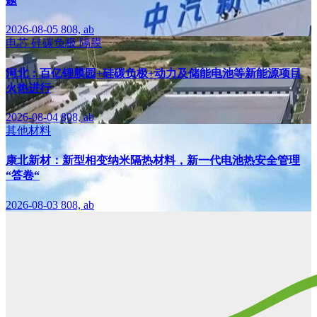
题
2026-08-05
808, ab
电芯
硅碳负极
隔膜
河北：百亿锂膜园+硅碳负极+动力及储能电池等新能源项目
火热进行
2026-08-04
808, ab
其他材料
康北新材：新型相变纳米隔热材料，新一代电池热安全管理
“答卷“
2026-08-03
808, ab