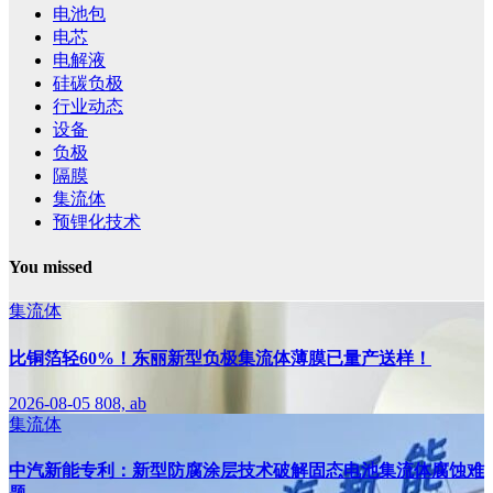
电池包
电芯
电解液
硅碳负极
行业动态
设备
负极
隔膜
集流体
预锂化技术
You missed
集流体
比铜箔轻60%！东丽新型负极集流体薄膜已量产送样！
2026-08-05
808, ab
集流体
中汽新能专利：新型防腐涂层技术破解固态电池集流体腐蚀难