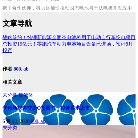
携手合作伙伴，科力远加快推动固态电池与干法电极开发应用
文章导航
战略签约！纯锂新能源全固态电池将用于电动自行车换电项目
总投资15亿元！零跑汽车动力电池项目设备已进场，预计8月
投产
作者
808, ab
相关文章
未分类
集流体
华创新材递交IPO招股书，拟赴香港上市
6 月 12, 2026
808, ab
未分类