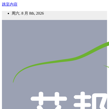
跳至内容
周六. 8 月 8th, 2026