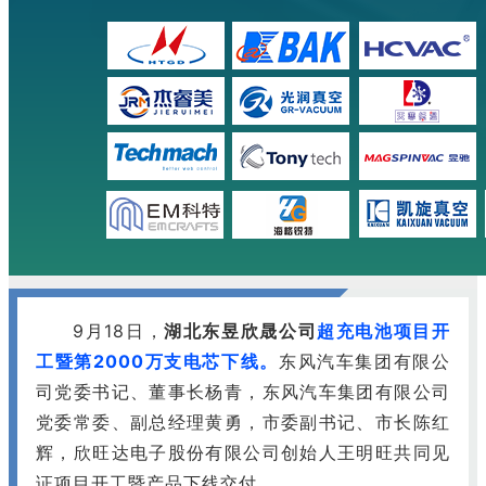
9月18日，
湖北东昱欣晟公司
超充电池项目开
工暨第2000万支电芯下线。
东风汽车集团有限公
司党委书记、董事长杨青，东风汽车集团有限公司
党委常委、副总经理黄勇，市委副书记、市长陈红
辉，欣旺达电子股份有限公司创始人王明旺共同见
证项目开工暨产品下线交付
。