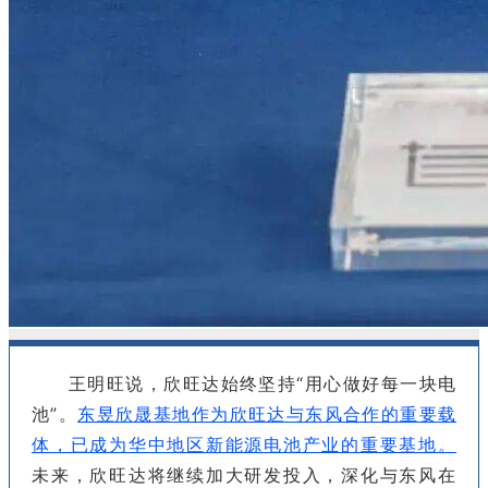
王明旺说，欣旺达始终坚持“用心做好每一块电
池”。
东昱欣晟基地作为欣旺达与东风合作的重要载
体，已成为华中地区新能源电池产业的重要基地。
未来，欣旺达将继续加大研发投入，深化与东风在