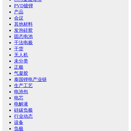
PVD镀锂
产品
会议
其他材料
发泡硅胶
固态电池
干法电极
干货
无人机
未分类
正极
气凝胶
泰国锂电产业链
生产工艺
电池包
电芯
电解液
硅碳负极
行业动态
设备
负极