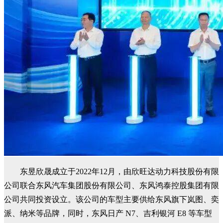
东昱欣晟成立于2022年12月，由
欣旺达动力科技股份有限
公司联合东风汽车集团股份有限公司、东风鸿泰控股集团有限
公司共同投资设立。
该公司的车型主要供给东风旗下岚图、奕
派、纳米等品牌，同时，东风日产 N7、吉利银河 E8 等车型