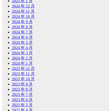
2025 年 1 月
2024 年 12 月
2024 年 11 月
2024 年 10 月
2024 年 9 月
2024 年 8 月
2024 年 7 月
2024 年 6 月
2024 年 5 月
2024 年 4 月
2024 年 3 月
2024 年 2 月
2024 年 1 月
2023 年 12 月
2023 年 11 月
2023 年 10 月
2023 年 9 月
2023 年 8 月
2023 年 7 月
2023 年 6 月
2023 年 5 月
2023 年 4 月