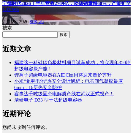
宁德时代2026上半年营收2769亿，动储销量增60%，产能扩至
1.3TWh
7 月 28, 2026
808, ab
搜索
搜索
近期文章
福建这一科硅碳负极材料项目试车成功，将实现年350吨
超级电容炭产能！
锂离子超级电容器在AIDC应用将迎来量价齐升
小米“龙甲电池”热安全设计解析：电芯间气凝胶最厚
6mm，16层热安全防护
睿事达千吨级固态电解质产线在武汉正式投产！
清研电子 D33 型干法超级电容器
近期评论
您尚未收到任何评论。