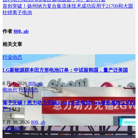
首创突破！扬州纳力复合集流体技术成功应用于21700和大圆
柱锂离子电池
作者
808, ab
相关文章
行业动态
LG新能源获本田方形电池订单：中试留韩国，量产迁美国
8 月 1, 2026
808, ab
电池包
行业动态
落子无锡！恩力动力无锡2GWh先进电池Pack智造基地正式投
产！
7 月 30, 2026
808, ab
行业动态