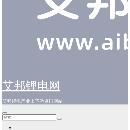
艾邦锂电网
艾邦锂电产业上下游资讯网站！