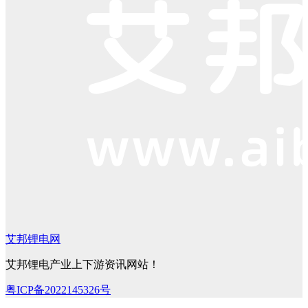
艾邦锂电网
艾邦锂电产业上下游资讯网站！
粤ICP备2022145326号