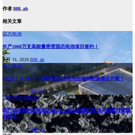
作者
808, ab
相关文章
固态电池
年产2000万支高能量密度固态电池项目签约！
7 月 31, 2026
808, ab
固态电池
6亿元！3GWh！甘肃庆阳固态电池包智能制造项目开建！
7 月 23, 2026
808, ab
固态电池
电解液
国产硫化锂中试纯度达99.95% 硫化物固态电池关键材料瓶颈
获突破
7 月 22, 2026
808, ab