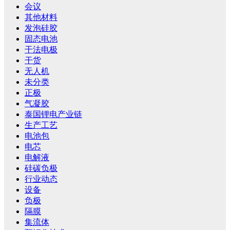
会议
其他材料
发泡硅胶
固态电池
干法电极
干货
无人机
未分类
正极
气凝胶
泰国锂电产业链
生产工艺
电池包
电芯
电解液
硅碳负极
行业动态
设备
负极
隔膜
集流体