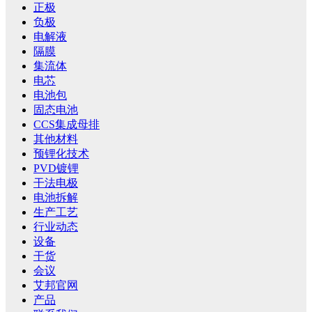
正极
负极
电解液
隔膜
集流体
电芯
电池包
固态电池
CCS集成母排
其他材料
预锂化技术
PVD镀锂
干法电极
电池拆解
生产工艺
行业动态
设备
干货
会议
艾邦官网
产品