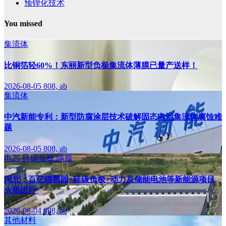
预锂化技术
You missed
集流体
比铜箔轻60%！东丽新型负极集流体薄膜已量产送样！
2026-08-05
808, ab
集流体
中汽新能专利：新型防腐涂层技术破解固态电池集流体腐蚀难
题
2026-08-05
808, ab
电芯
硅碳负极
隔膜
河北：百亿锂膜园+硅碳负极+动力及储能电池等新能源项目
火热进行
2026-08-04
808, ab
其他材料