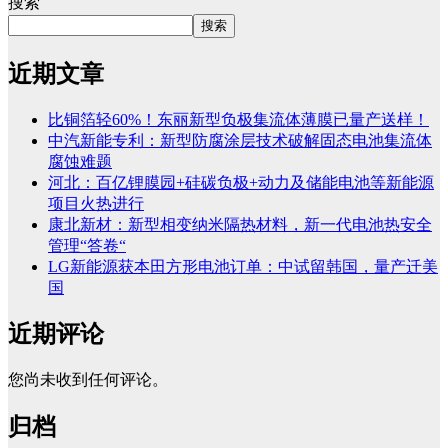
搜索
搜索
近期文章
比铜箔轻60%！东丽新型负极集流体薄膜已量产送样！
中汽新能专利：新型防腐涂层技术破解固态电池集流体
腐蚀难题
河北：百亿锂膜园+硅碳负极+动力及储能电池等新能源
项目火热进行
康北新材：新型相变纳米隔热材料，新一代电池热安全
管理“答卷“
LG新能源获本田方形电池订单：中试留韩国，量产迁美
国
近期评论
您尚未收到任何评论。
归档