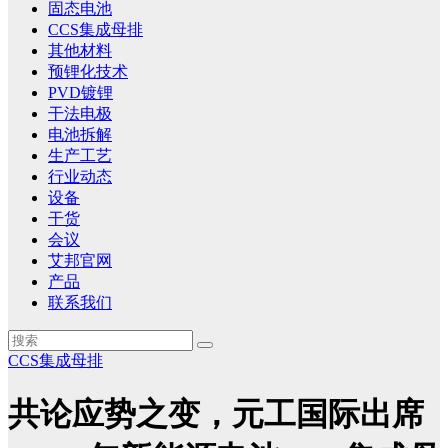
固态电池
CCS集成母排
其他材料
预锂化技术
PVD镀锂
干法电极
电池拆解
生产工艺
行业动态
设备
干货
会议
艾邦官网
产品
联系我们
CCS集成母排
共论应势之变，元工国际出席