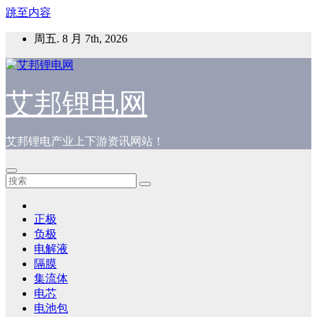
跳至内容
周五. 8 月 7th, 2026
艾邦锂电网
艾邦锂电产业上下游资讯网站！
正极
负极
电解液
隔膜
集流体
电芯
电池包