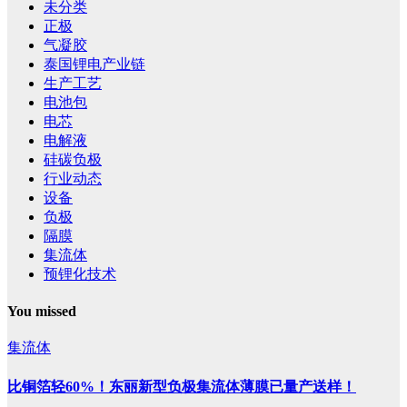
未分类
正极
气凝胶
泰国锂电产业链
生产工艺
电池包
电芯
电解液
硅碳负极
行业动态
设备
负极
隔膜
集流体
预锂化技术
You missed
集流体
比铜箔轻60%！东丽新型负极集流体薄膜已量产送样！