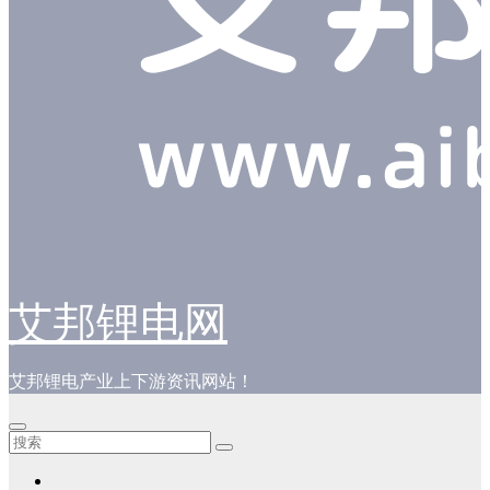
艾邦锂电网
艾邦锂电产业上下游资讯网站！