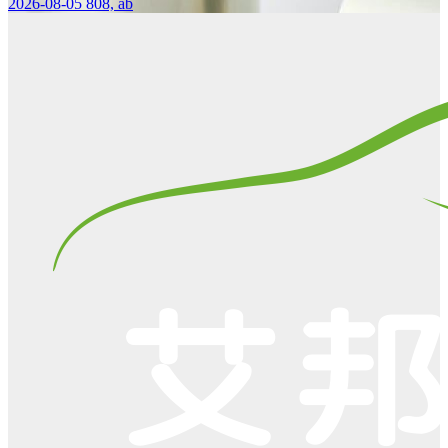
2026-08-05
808, ab