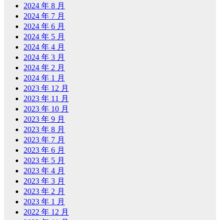
2024 年 8 月
2024 年 7 月
2024 年 6 月
2024 年 5 月
2024 年 4 月
2024 年 3 月
2024 年 2 月
2024 年 1 月
2023 年 12 月
2023 年 11 月
2023 年 10 月
2023 年 9 月
2023 年 8 月
2023 年 7 月
2023 年 6 月
2023 年 5 月
2023 年 4 月
2023 年 3 月
2023 年 2 月
2023 年 1 月
2022 年 12 月