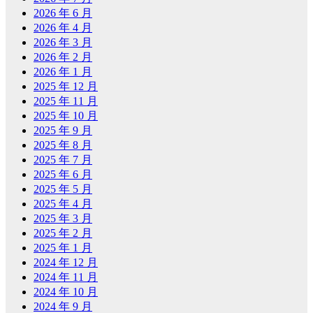
2026 年 6 月
2026 年 4 月
2026 年 3 月
2026 年 2 月
2026 年 1 月
2025 年 12 月
2025 年 11 月
2025 年 10 月
2025 年 9 月
2025 年 8 月
2025 年 7 月
2025 年 6 月
2025 年 5 月
2025 年 4 月
2025 年 3 月
2025 年 2 月
2025 年 1 月
2024 年 12 月
2024 年 11 月
2024 年 10 月
2024 年 9 月