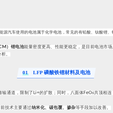
能源汽车使用的电池属于化学电池，常见的有铅酸、钛酸锂、
CM
）
锂
电池
能量密度更高、性能更稳定，是目前电池市场
分析。
0
1
LFP 磷酸铁锂材料及电池
Li+
FeO
传输通道，限制了
的扩散；同时，八面体
共顶相连
6
当前技术主要通过
纳米化、碳包覆、掺杂
等手段加以改善。