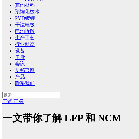
其他材料
预锂化技术
PVD镀锂
干法电极
电池拆解
生产工艺
行业动态
设备
干货
会议
艾邦官网
产品
联系我们
干货
正极
一文带你了解 LFP 和 NCM