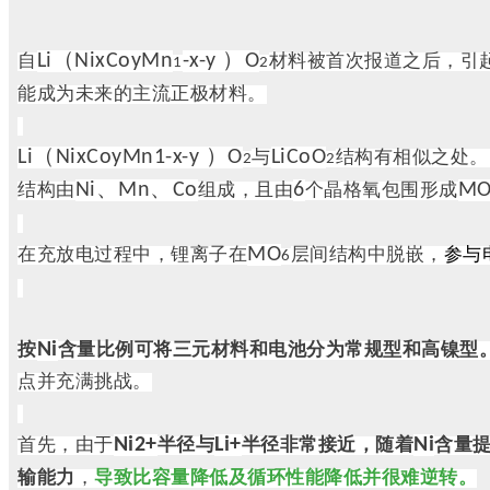
Li（NixCoyMn
-x-y ）O
自
材料被首次报道之后，引
1
2
能成为未来的主流正极材料。
Li（NixCoyMn1-x-y ）O
LiCoO
与
结构有相似之处。
2
2
Ni、Mn、Co
6
M
结构由
组成，且由
个晶格氧包围形成
MO
在充放电过程中，锂离子在
层间结构中脱嵌，
参与
6
Ni
按
含量比例可将三元材料和电池分为常规型和高镍型
点并充满挑战。
Ni2+
Li+
Ni
首先，由于
半径与
半径非常接近，随着
含量
输能力
，
导致比容量降低及循环性能降低并很难逆转。