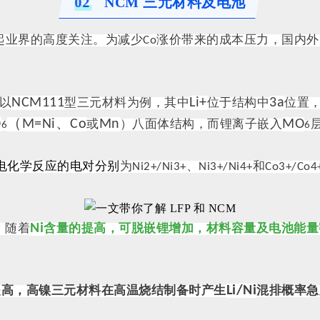
0
2
NCM 三元材料及电池
起业界的高度关注。为减少Co涨价带来的成本压力，国内
NCM111
Li+
3a
以
型三元材料为例，其中
位于结构中
位置
O
（M=Ni、Co
Mn
MO
或
）八面体结构，而锂离子嵌入
6
6
电化学反应的电对分别
为
Ni2+/Ni3+、Ni3+/Ni4+和Co3+/Co4
Ni
。
随着
含量的提高，可脱嵌锂增加，材料容量及电池能量
Li/Ni
提高，高镍三元材料在高温烧结制备时产生
混排概率急