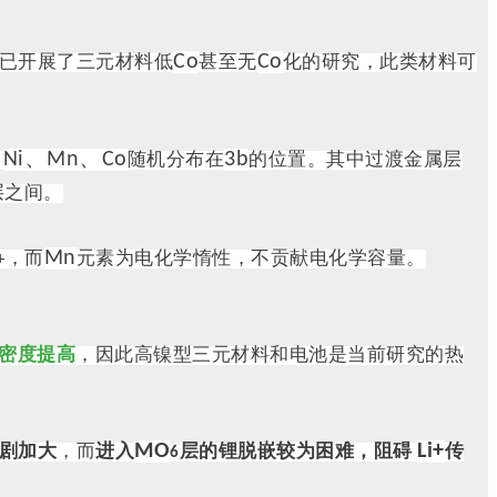
Co
Co
外已开展了三元材料低
甚至无
化的研究，此类材料可
Ni、Mn、Co
3b
，
随机分布在
的位置。其中过渡金属层
层之间。
Mn
+
，而
元素为电化学惰性，不贡献电化学容量。
密度提高
，因此高镍型三元材料和电池是当前研究的热
MO
Li+
剧加大
，而
进入
层的锂脱嵌较为困难，阻碍
传
6