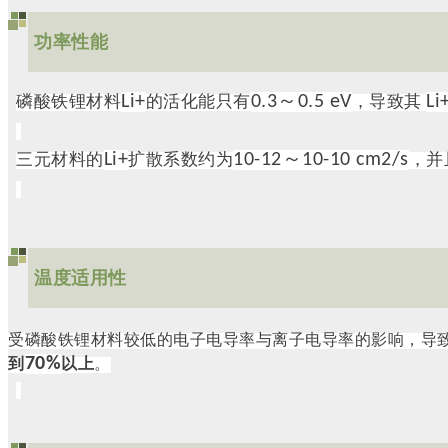
功率性能
Li+
0.3～0.5 eV
Li
磷酸铁锂材料
的活化能只有
，导致其
Li+
10-12
～10-10 cm2/s
三元材料的
扩散系数约为
，并
温度适用性
受磷酸铁锂材料较低的电子电导率与离子电导率的影响，导
70%
到
以上
。