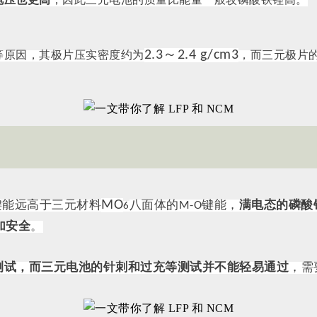
电压也更高
，因此三元电池的质量比能量一般较磷酸铁锂高。
2.3～2.4 g/cm3
等原因，其极片压实密度约为
，而三元极片
MO
键能远高于三元材料
八面体的M-O键能，
满电态的磷酸
6
加安全
。
测试，而三元电池的针刺和过充等测试并不能轻易通过
，需