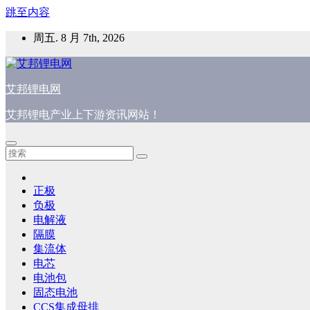
跳至内容
周五. 8 月 7th, 2026
艾邦锂电网
艾邦锂电产业上下游资讯网站！
正极
负极
电解液
隔膜
集流体
电芯
电池包
固态电池
CCS集成母排