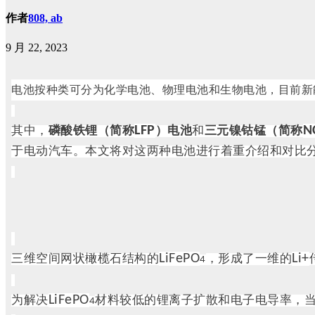
作者
808, ab
9 月 22, 2023
电池按种类可分为化学电池、物理电池和生物电池，目前新
LFP
N
其中，
磷酸铁锂（简称
）电池
和
三元镍钴锰（简称
于电动汽车。本文将对这两种电池进行着重介绍和对比
LiFePO
Li+
三维空间网状橄榄石结构的
，形成了一维的
4
LiFePO
为解决
材料较低的锂离子扩散和电子电导率，
4