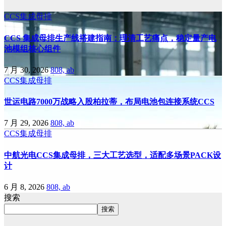
CCS集成母排
CCS 集成母排生产线搭建指南：理清工艺痛点，稳定量产电
池模组核心组件
7 月 30, 2026
808, ab
CCS集成母排
世运电路7000万战略入股柏拉蒂，布局电池包连接系统CCS
7 月 29, 2026
808, ab
CCS集成母排
中航光电CCS集成母排，三大工艺选型，适配多场景PACK设
计
6 月 8, 2026
808, ab
搜索
搜索