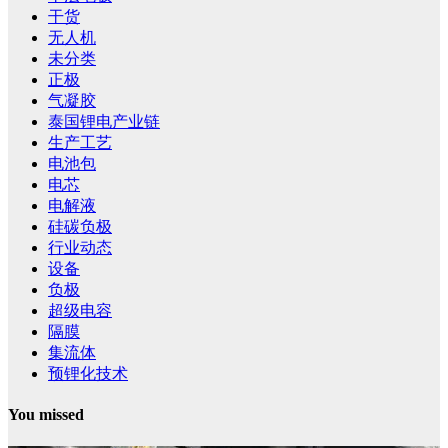
干货
无人机
未分类
正极
气凝胶
泰国锂电产业链
生产工艺
电池包
电芯
电解液
硅碳负极
行业动态
设备
负极
超级电容
隔膜
集流体
预锂化技术
You missed