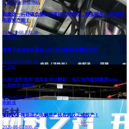
硅碳负极
超级电容
福建这一科硅碳负极材料项目试车成功，将实现年350吨超级
电容炭产能！
2026-08-08
808, ab
超级电容
锂离子超级电容器在AIDC应用将迎来量价齐升
2026-08-07
808, ab
气凝胶
小米“龙甲电池”热安全设计解析：电芯间气凝胶最厚6mm，
16层热安全防护
2026-08-07
808, ab
电解液
睿事达千吨级固态电解质产线在武汉正式投产！
2026-08-07
808, ab