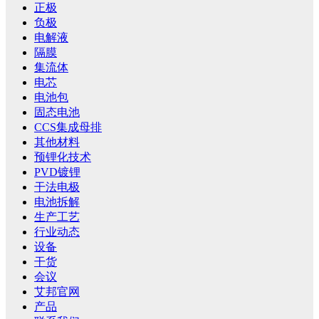
正极
负极
电解液
隔膜
集流体
电芯
电池包
固态电池
CCS集成母排
其他材料
预锂化技术
PVD镀锂
干法电极
电池拆解
生产工艺
行业动态
设备
干货
会议
艾邦官网
产品