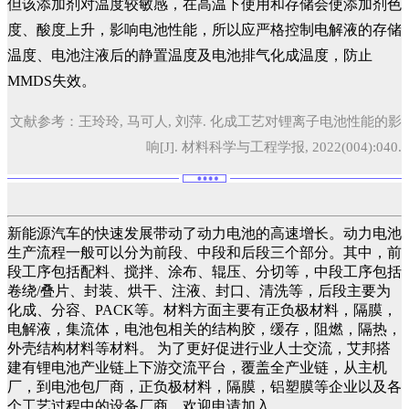
但该添加剂对温度较敏感，在高温下使用和存储会使添加剂色
度、酸度上升，影响电池性能，所以应严格控制电解液的存储
温度、电池注液后的静置温度及电池排气化成温度，防止
MMDS失效。
文献参考：王玲玲, 马可人, 刘萍. 化成工艺对锂离子电池性能的影
响[J]. 材料科学与工程学报, 2022(004):040.
新能源汽车的快速发展带动了动力电池的高速增长。动力电池
生产流程一般可以分为前段、中段和后段三个部分。其中，前
段工序包括配料、搅拌、涂布、辊压、分切等，中段工序包括
卷绕/叠片、封装、烘干、注液、封口、清洗等，后段主要为
化成、分容、PACK等。材料方面主要有正负极材料，隔膜，
电解液，集流体，电池包相关的结构胶，缓存，阻燃，隔热，
外壳结构材料等材料。 为了更好促进行业人士交流，艾邦搭
建有锂电池产业链上下游交流平台，覆盖全产业链，从主机
厂，到电池包厂商，正负极材料，隔膜，铝塑膜等企业以及各
个工艺过程中的设备厂商，欢迎申请加入。