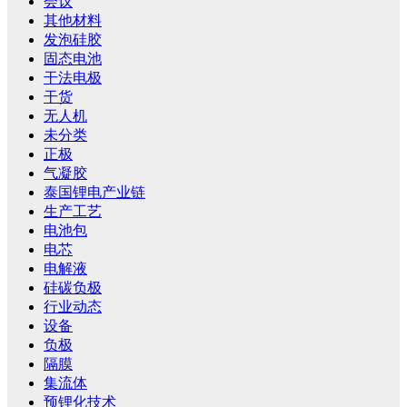
会议
其他材料
发泡硅胶
固态电池
干法电极
干货
无人机
未分类
正极
气凝胶
泰国锂电产业链
生产工艺
电池包
电芯
电解液
硅碳负极
行业动态
设备
负极
隔膜
集流体
预锂化技术