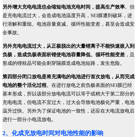
另外增大充电电流也会缩短电池充电时间，提高生产效率
。但
是充电电流过大，会造成电池温度升高，SEI膜遭到破坏，进
行溶解和重组。电池容量衰减、循环性能变差，甚至会造成安
全事故。
另外充电电流过大，从正极脱出的大量锂离子不能快速嵌入到
负极，造成负极表面析锂使电池容量降低、循环性能变差
，且
形成的锂枝晶可能会刺穿隔膜造成电池短路，发生危险。
第四部分闭口放电是将充满电的电池进行首次放电，从而完成
电池的整个活化过程
。在进行放电之前负极表面的SEI膜已经
基本形成，所以该部分放电电流可以等于或稍大于第二部分的
充电电流，但电流不宜过大，过大会导致电池极化严重，电池
温升过快。另外为了保证电池的一致性，还应在大电流放电后
进行一部分小电流放电。
2、化成充放电时间对电池性能的影响