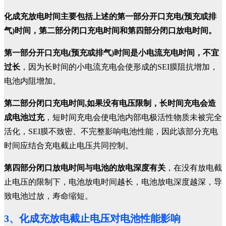
化成充放电时间主要包括上述的第一部分开口充电(预充或排
气)时间，第二部分闭口充电时间和第四部分闭口放电时间。
第一部分开口充电(预充或排气)时间是小电流充电时间，不宜
过长
，因为长时间的小电流充电会使形成的SEI膜阻抗增加，
电池内阻增加。
第二部分闭口充电时间,如果没有电压限制，长时间充电会造
成电池过充
，短时间充电会使电池内部电极活性物质未被完全
活化，SEI膜不致密、不完整影响电池性能，因此该部分充电
时间应结合充电截止电压共同控制。
第四部分闭口放电时间与电池的放电深度有关
，在没有放电截
止电压的限制下，电池放电时间越长，电池放电深度越深，导
致电池过放，寿命缩短。
3、化成充放电截止电压对电池性能影响