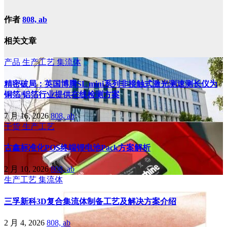
作者
808, ab
相关文章
产品
生产工艺
集流体
精密破局：英国博腾SL mini系列非接触式激光测速测长仪为
铜箔/铝箔行业提供在线检测方案
7 月 16, 2026
808, ab
干货
生产工艺
古鑫标准化POS终端锂电池Pack方案解析
2 月 10, 2026
808, ab
生产工艺
集流体
三孚新科3D复合集流体制备工艺及解决方案介绍
2 月 4, 2026
808, ab