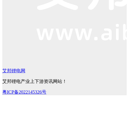
艾邦锂电网
艾邦锂电产业上下游资讯网站！
粤ICP备2022145326号