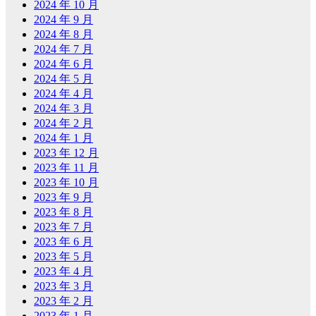
2024 年 10 月
2024 年 9 月
2024 年 8 月
2024 年 7 月
2024 年 6 月
2024 年 5 月
2024 年 4 月
2024 年 3 月
2024 年 2 月
2024 年 1 月
2023 年 12 月
2023 年 11 月
2023 年 10 月
2023 年 9 月
2023 年 8 月
2023 年 7 月
2023 年 6 月
2023 年 5 月
2023 年 4 月
2023 年 3 月
2023 年 2 月
2023 年 1 月