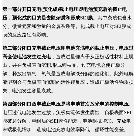
第一部分开口充电(预化成)截止电压即电池预充后的截止电
压，预化成的目的是去除杂质和形成SEI膜
。其中杂质包含水
分、微量元素和微量的金属杂质等。化成截止电压对SEI膜成
膜的反应路径有影响。
第二部分闭口充电截止电压即电池充满电的截止电压，电压过
高会使电池发生过充电
，造成过量锂离子从正极活性材料上脱
出，并在负极表面沉积,形成锂枝晶。过充电也会使正极分
解，释放出氧气，氧气是造成电解液分解的催化剂。此外电解
液溶剂会与负极表面沉积的活性锂反应，造成正极活性物质损
失，电池发生容量衰减。
第四部分闭口放电截止电压是将电池首次放光电的控制电压
。
电压过低电池发生过放，负极集流体发生腐蚀，负极表面SEI
膜破坏分解，重组后的SEI膜性能差，电池阻抗增加、充放电
末端极化增加，造成电池充放电效率降低、循环性能变差。