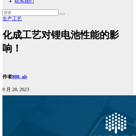
联系我们
生产工艺
化成工艺对锂电池性能的影
响！
作者
808, ab
9 月 28, 2023